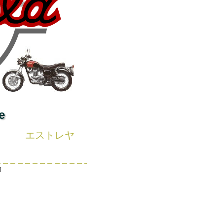
e
エストレヤ
]