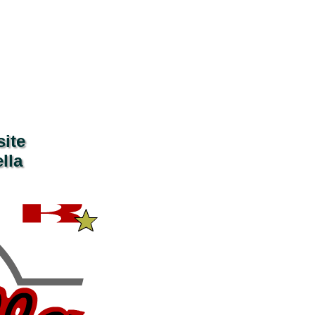
ite
lla