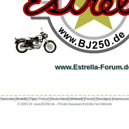
www.Estrella-Forum.d
[
Startseite
] [
Modelle
] [
Tipps+Tricks
] [
Deutschland
] [
Weltweit
] [
Forum
] [
Sonstiges
] [
Impressum
© 2005-19 www.BJ250.de - Private Kawasaki Estrella Fan-Website