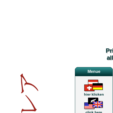
Pr
al
Menue
hier klicken
click here